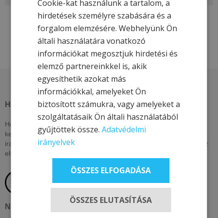
Cookie-kat használunk a tartalom, a
hirdetések személyre szabására és a
forgalom elemzésére. Webhelyünk Ön
általi használatára vonatkozó
információkat megosztjuk hirdetési és
elemző partnereinkkel is, akik
egyesíthetik azokat más
információkkal, amelyeket Ön
biztosított számukra, vagy amelyeket a
HOTEL & MORE HOTELS
szolgáltatásaik Ön általi használatából
Hotel & More szállodái ezen az oldalon csak itt elérhető, exkluzív
gyűjtöttek össze.
Adatvédelmi
kedvezményeket kínálnak. Nézzen vissza akár naponta, vagy
irányelvek
iratkozzon fel hírlevelünkre, lájkolja közösségi oldalainkat, hogy az
elsők között értesüljön kizárólagos és egyedi ajánlatainkról!
ÖSSZES ELFOGADÁSA
ÖSSZES ELUTASÍTÁSA
NAVIGÁCIÓ