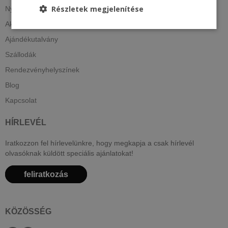
Részletek megjelenítése
Nyitólap
Akciók
Ajándékutalvány
Szállodák
Rendezvényhelyszínek
Blog
Kapcsolat
HÍRLEVÉL
Iratkozzon fel hírlevelünkre, hogy megkapja a csak hírlevél
olvasóknak küldött speciális ajánlatokat!
feliratkozás
KÖZÖSSÉG