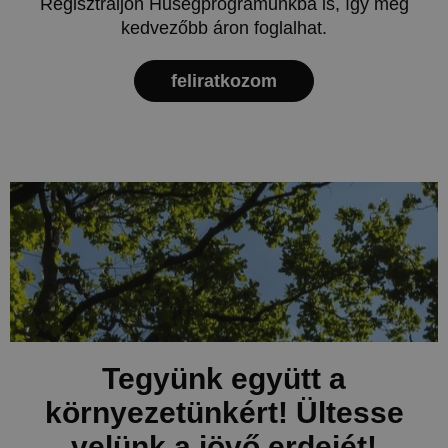
Regisztráljon Hűségprogramunkba is, így még
kedvezőbb áron foglalhat.
feliratkozom
Tegyünk együtt a
környezetünkért! Ültesse
velünk a jövő erdejét!