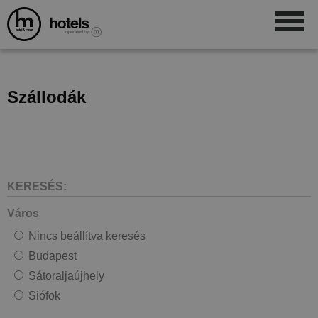
Szállodák
KERESÉS:
Város
Nincs beállítva keresés
Budapest
Sátoraljaújhely
Siófok