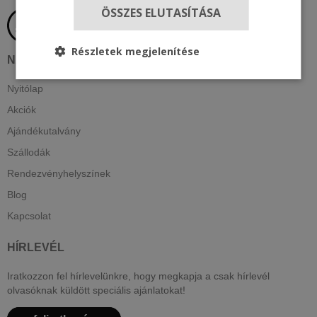
ÖSSZES ELUTASÍTÁSA
Részletek megjelenítése
NAVIGÁCIÓ
Nyitólap
Akciók
Ajándékutalvány
Szállodák
Rendezvényhelyszínek
Blog
Kapcsolat
HÍRLEVÉL
Iratkozzon fel hírlevelünkre, hogy megkapja a csak hírlevél
olvasóknak küldött speciális ajánlatokat!