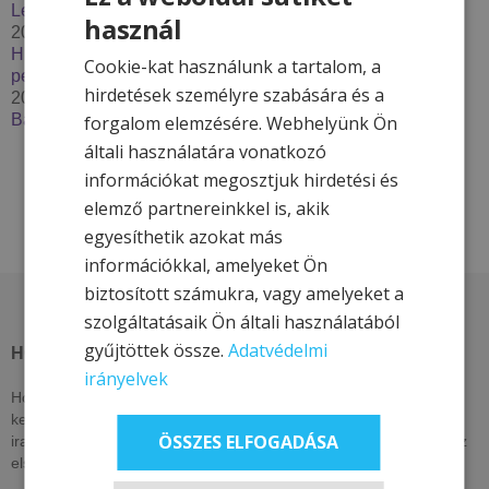
Lendava***
használ
2025. december 2.
Húzzon korit, pattanjon szánkóra – Élje át a tél minden
Cookie-kat használunk a tartalom, a
percét a Hotel & More szállodákkal
hirdetések személyre szabására és a
2025. szeptember 29.
Bakancslistás túrázóhelyek Magyarországon
forgalom elemzésére. Webhelyünk Ön
általi használatára vonatkozó
információkat megosztjuk hirdetési és
elemző partnereinkkel is, akik
egyesíthetik azokat más
információkkal, amelyeket Ön
biztosított számukra, vagy amelyeket a
szolgáltatásaik Ön általi használatából
gyűjtöttek össze.
Adatvédelmi
HOTEL & MORE HOTELS
irányelvek
Hotel & More szállodái ezen az oldalon csak itt elérhető, exkluzív
kedvezményeket kínálnak. Nézzen vissza akár naponta, vagy
ÖSSZES ELFOGADÁSA
iratkozzon fel hírlevelünkre, lájkolja közösségi oldalainkat, hogy az
elsők között értesüljön kizárólagos és egyedi ajánlatainkról!