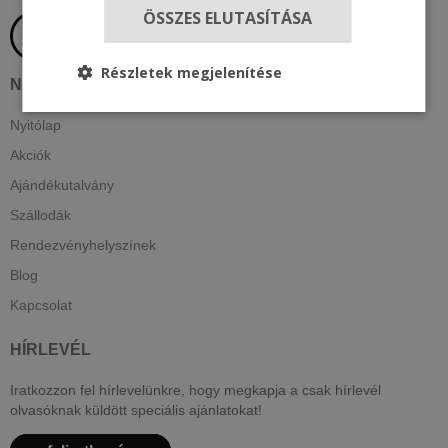
ÖSSZES ELUTASÍTÁSA
Részletek megjelenítése
NAVIGÁCIÓ
Nyitólap
Akciók
Ajándékutalvány
Szállodák
Rendezvényhelyszínek
Blog
Kapcsolat
HÍRLEVÉL
Iratkozzon fel hírlevelünkre, hogy megkapja a csak hírlevél
olvasóknak küldött speciális ajánlatokat!