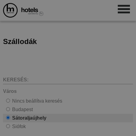
Szállodák
KERESÉS:
Város
Nincs beállítva keresés
Budapest
Sátoraljaújhely
Siófok