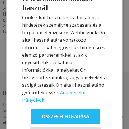
Lendava***
használ
2025. december 2.
Húzzon korit, pattanjon szánkóra – Élje át a tél minden
Cookie-kat használunk a tartalom, a
percét a Hotel & More szállodákkal
hirdetések személyre szabására és a
2025. szeptember 29.
Bakancslistás túrázóhelyek Magyarországon
forgalom elemzésére. Webhelyünk Ön
általi használatára vonatkozó
információkat megosztjuk hirdetési és
elemző partnereinkkel is, akik
egyesíthetik azokat más
információkkal, amelyeket Ön
biztosított számukra, vagy amelyeket a
szolgáltatásaik Ön általi használatából
gyűjtöttek össze.
Adatvédelmi
HOTEL & MORE HOTELS
irányelvek
Hotel & More szállodái ezen az oldalon csak itt elérhető, exkluzív
kedvezményeket kínálnak. Nézzen vissza akár naponta, vagy
ÖSSZES ELFOGADÁSA
iratkozzon fel hírlevelünkre, lájkolja közösségi oldalainkat, hogy az
elsők között értesüljön kizárólagos és egyedi ajánlatainkról!