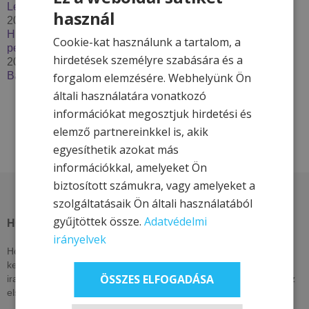
Lendava***
használ
2025. december 2.
Húzzon korit, pattanjon szánkóra – Élje át a tél minden
Cookie-kat használunk a tartalom, a
percét a Hotel & More szállodákkal
hirdetések személyre szabására és a
2025. szeptember 29.
Bakancslistás túrázóhelyek Magyarországon
forgalom elemzésére. Webhelyünk Ön
általi használatára vonatkozó
információkat megosztjuk hirdetési és
elemző partnereinkkel is, akik
egyesíthetik azokat más
információkkal, amelyeket Ön
biztosított számukra, vagy amelyeket a
szolgáltatásaik Ön általi használatából
gyűjtöttek össze.
Adatvédelmi
HOTEL & MORE HOTELS
irányelvek
Hotel & More szállodái ezen az oldalon csak itt elérhető, exkluzív
kedvezményeket kínálnak. Nézzen vissza akár naponta, vagy
ÖSSZES ELFOGADÁSA
iratkozzon fel hírlevelünkre, lájkolja közösségi oldalainkat, hogy az
elsők között értesüljön kizárólagos és egyedi ajánlatainkról!