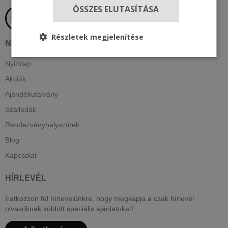
ÖSSZES ELUTASÍTÁSA
Részletek megjelenítése
NAVIGÁCIÓ
Nyitólap
Akciók
Ajándékutalvány
Szállodák
Rendezvényhelyszínek
Blog
Kapcsolat
HÍRLEVÉL
Iratkozzon fel hírlevelünkre, hogy megkapja a csak hírlevél
olvasóknak küldött speciális ajánlatokat!