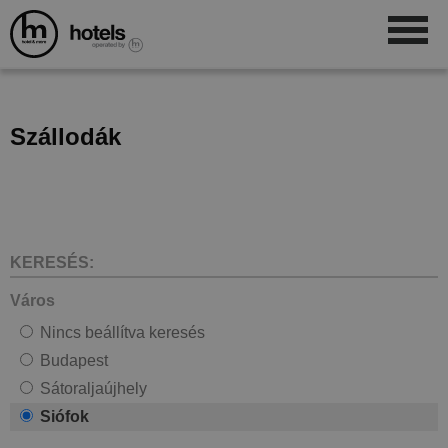
Szállodák
KERESÉS:
Város
Nincs beállítva keresés
Budapest
Sátoraljaújhely
Siófok