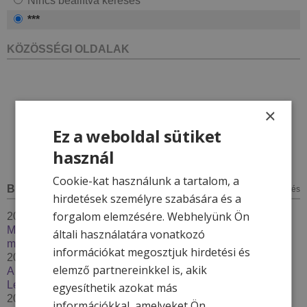
Nincs beállítva keresés
***
KÖZÖSSÉGI OLDALAK
×
Ez a weboldal sütiket
használ
Cookie-kat használunk a tartalom, a
BLOG
minden bejegyzés
hirdetések személyre szabására és a
forgalom elemzésére. Webhelyünk Ön
2026. január 7.
Megújul a Hotel & More törzsvendégprogram – 2026-ban
általi használatára vonatkozó
még többet adunk hűséges vendégeinknek
információkat megosztjuk hirdetési és
2025. december 4.
elemző partnereinkkel is, akik
A kinti-benti medence karbantartás - Thermal Resort
Lendava***
egyesíthetik azokat más
2025. december 2.
információkkal, amelyeket Ön