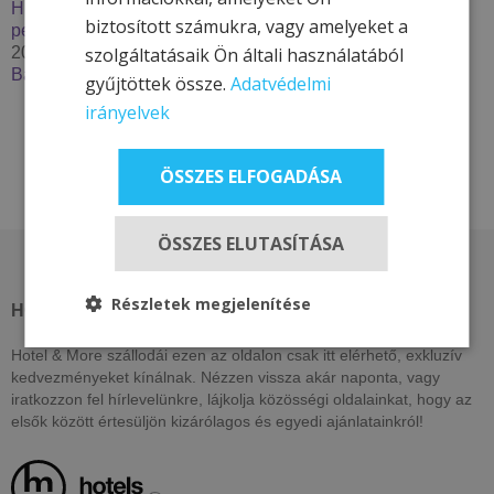
Húzzon korit, pattanjon szánkóra – Élje át a tél minden
biztosított számukra, vagy amelyeket a
percét a Hotel & More szállodákkal
szolgáltatásaik Ön általi használatából
2025. szeptember 29.
Bakancslistás túrázóhelyek Magyarországon
gyűjtöttek össze.
Adatvédelmi
irányelvek
ÖSSZES ELFOGADÁSA
ÖSSZES ELUTASÍTÁSA
Részletek megjelenítése
HOTEL & MORE HOTELS
Hotel & More szállodái ezen az oldalon csak itt elérhető, exkluzív
kedvezményeket kínálnak. Nézzen vissza akár naponta, vagy
iratkozzon fel hírlevelünkre, lájkolja közösségi oldalainkat, hogy az
elsők között értesüljön kizárólagos és egyedi ajánlatainkról!