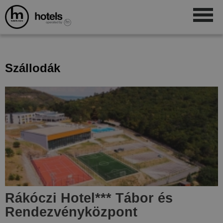
Szállodák
Rákóczi Hotel
***
Tábor és
Rendezvényközpont