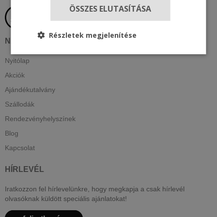
ÖSSZES ELUTASÍTÁSA
Részletek megjelenítése
NAVIGÁCIÓ
Nyitólap
Akciók
Ajándékutalvány
Szállodák
Rendezvényhelyszínek
Blog
Kapcsolat
HÍRLEVÉL
Iratkozzon fel hírlevelünkre, hogy megkapja a csak hírlevél
olvasóknak küldött speciális ajánlatokat!