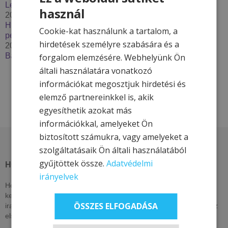
Lendava***
használ
2025. december 2.
Húzzon korit, pattanjon szánkóra – Élje át a tél minden
Cookie-kat használunk a tartalom, a
percét a Hotel & More szállodákkal
hirdetések személyre szabására és a
2025. szeptember 29.
Bakancslistás túrázóhelyek Magyarországon
forgalom elemzésére. Webhelyünk Ön
általi használatára vonatkozó
információkat megosztjuk hirdetési és
elemző partnereinkkel is, akik
egyesíthetik azokat más
információkkal, amelyeket Ön
biztosított számukra, vagy amelyeket a
szolgáltatásaik Ön általi használatából
gyűjtöttek össze.
Adatvédelmi
HOTEL & MORE HOTELS
irányelvek
Hotel & More szállodái ezen az oldalon csak itt elérhető, exkluzív
kedvezményeket kínálnak. Nézzen vissza akár naponta, vagy
ÖSSZES ELFOGADÁSA
iratkozzon fel hírlevelünkre, lájkolja közösségi oldalainkat, hogy az
elsők között értesüljön kizárólagos és egyedi ajánlatainkról!