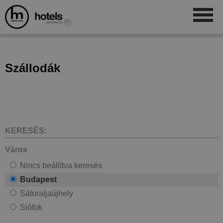
Szállodák
KERESÉS:
Város
Nincs beállítva keresés
Budapest
Sátoraljaújhely
Siófok