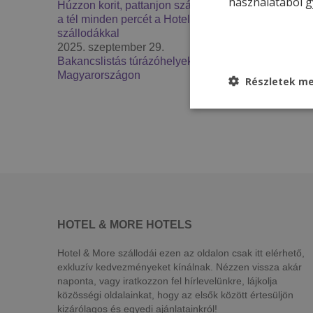
használatából g
Húzzon korit, pattanjon szánkóra – Élje át
a tél minden percét a Hotel & More
szállodákkal
2025. szeptember 29.
Bakancslistás túrázóhelyek
Magyarországon
Részletek me
HOTEL & MORE HOTELS
Hotel & More szállodái ezen az oldalon csak itt elérhető,
exkluzív kedvezményeket kínálnak. Nézzen vissza akár
naponta, vagy iratkozzon fel hírlevelünkre, lájkolja
közösségi oldalainkat, hogy az elsők között értesüljön
kizárólagos és egyedi ajánlatainkról!