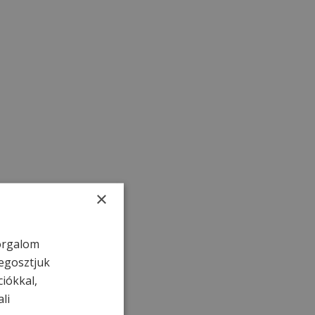
×
forgalom
egosztjuk
ciókkal,
li