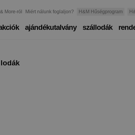
 & More-ról
Miért nálunk foglaljon?
H&M Hűségprogram
H&
akciók
ajándékutalvány
szállodák
rend
llodák