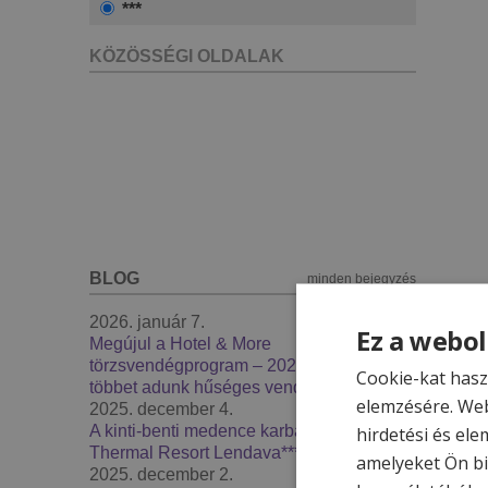
***
KÖZÖSSÉGI OLDALAK
BLOG
minden bejegyzés
2026. január 7.
Ez a webol
Megújul a Hotel & More
törzsvendégprogram – 2026-ban még
Cookie-kat hasz
többet adunk hűséges vendégeinknek
elemzésére. Web
2025. december 4.
A kinti-benti medence karbantartás -
hirdetési és ele
Thermal Resort Lendava***
amelyeket Ön bi
2025. december 2.