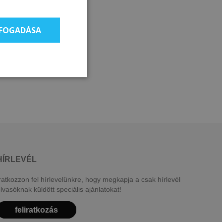
LFOGADÁSA
HÍRLEVÉL
ratkozzon fel hírlevelünkre, hogy megkapja a csak hírlevél
lvasóknak küldött speciális ajánlatokat!
feliratkozás