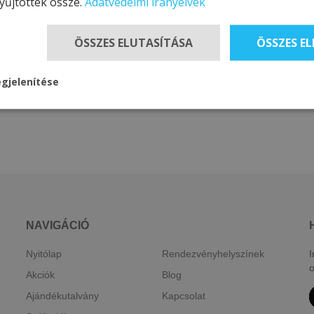
yűjtöttek össze.
Adatvédelmi irányelvek
ÖSSZES ELUTASÍTÁSA
ÖSSZES E
gjelenítése
NAVIGÁCIÓ
Nyitólap
Rendezvényhelyszínek
I
o
Akciók
Blog
Ajándékutalvány
Kapcsolat