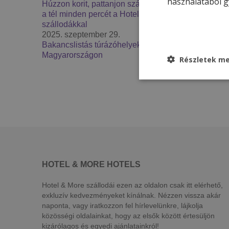
használatából g
Húzzon korit, pattanjon szánkóra – Élje át
a tél minden percét a Hotel & More
szállodákkal
2025. szeptember 29.
Bakancslistás túrázóhelyek
Magyarországon
Részletek me
HOTEL & MORE HOTELS
Hotel & More szállodái ezen az oldalon csak itt elérhető,
exkluzív kedvezményeket kínálnak. Nézzen vissza akár
naponta, vagy iratkozzon fel hírlevelünkre, lájkolja
közösségi oldalainkat, hogy az elsők között értesüljön
kizárólagos és egyedi ajánlatainkról!