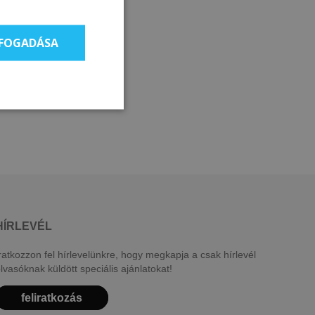
LFOGADÁSA
HÍRLEVÉL
ratkozzon fel hírlevelünkre, hogy megkapja a csak hírlevél
lvasóknak küldött speciális ajánlatokat!
feliratkozás