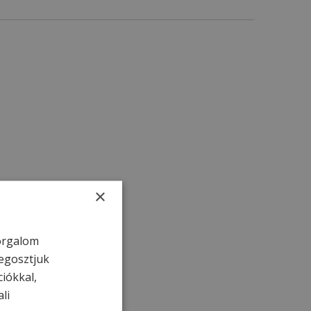
×
forgalom
egosztjuk
ciókkal,
li