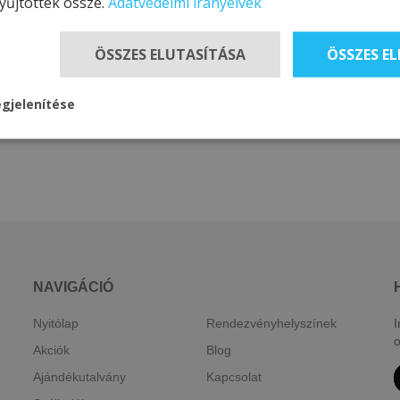
yűjtöttek össze.
Adatvédelmi irányelvek
ÖSSZES ELUTASÍTÁSA
ÖSSZES E
gjelenítése
NAVIGÁCIÓ
Nyitólap
Rendezvényhelyszínek
I
o
Akciók
Blog
Ajándékutalvány
Kapcsolat