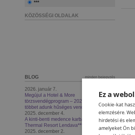
***
KÖZÖSSÉGI OLDALAK
BLOG
minden bejegyzés
2026. január 7.
Ez a webol
Megújul a Hotel & More
törzsvendégprogram – 2026-ban még
Cookie-kat hasz
többet adunk hűséges vendégeinknek
elemzésére. Web
2025. december 4.
A kinti-benti medence karbantartás -
hirdetési és ele
Thermal Resort Lendava***
amelyeket Ön bi
2025. december 2.