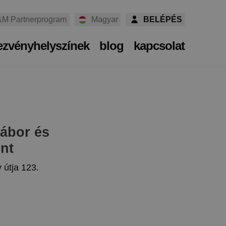
M Partnerprogram
Magyar
BELÉPÉS
ezvényhelyszínek
blog
kapcsolat
ábor és
nt
y útja 123.