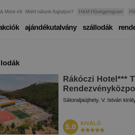
 & More-ról
Miért nálunk foglaljon?
H&M Hűségprogram
H&
akciók
ajándékutalvány
szállodák
rend
llodák
Rákóczi Hotel
***
T
Rendezvényközpo
Sátoraljaújhely, V. István királ
KIVÁLÓ
5.0