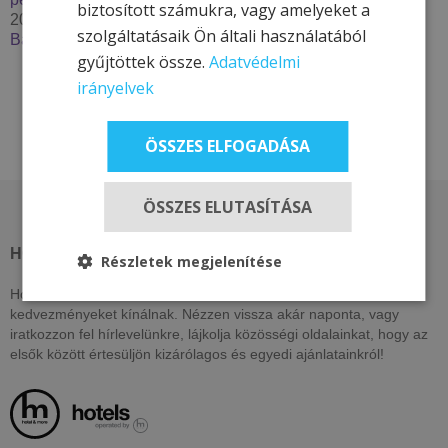
biztosított számukra, vagy amelyeket a
2025. szeptember 29.
szolgáltatásaik Ön általi használatából
Bakancslistás túrázóhelyek Magyarországon
gyűjtöttek össze.
Adatvédelmi
irányelvek
ÖSSZES ELFOGADÁSA
ÖSSZES ELUTASÍTÁSA
HOTEL & MORE HOTELS
Részletek megjelenítése
Hotel & More szállodái ezen az oldalon csak itt elérhető, exkluzív
kedvezményeket kínálnak. Nézzen vissza akár naponta, vagy
iratkozzon fel hírlevelünkre, lájkolja közösségi oldalainkat, hogy az
elsők között értesüljön kizárólagos és egyedi ajánlatainkról!