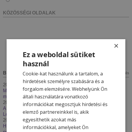
***
KÖZÖSSÉGI OLDALAK
×
Ez a weboldal sütiket
használ
Cookie-kat használunk a tartalom, a
BLOG
minden bejegyzés
hirdetések személyre szabására és a
2026. január 7.
forgalom elemzésére. Webhelyünk Ön
Megújul a Hotel & More törzsvendégprogram – 2026-ban
általi használatára vonatkozó
még többet adunk hűséges vendégeinknek
2025. december 4.
információkat megosztjuk hirdetési és
A kinti-benti medence karbantartás - Thermal Resort
elemző partnereinkkel is, akik
Lendava***
egyesíthetik azokat más
2025. december 2.
Húzzon korit, pattanjon szánkóra – Élje át a tél minden
információkkal, amelyeket Ön
percét a Hotel & More szállodákkal