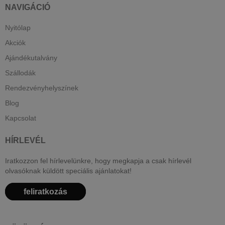
NAVIGÁCIÓ
Nyitólap
Akciók
Ajándékutalvány
Szállodák
Rendezvényhelyszínek
Blog
Kapcsolat
HÍRLEVÉL
Iratkozzon fel hírlevelünkre, hogy megkapja a csak hírlevél
olvasóknak küldött speciális ajánlatokat!
feliratkozás