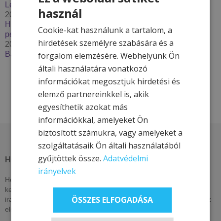
Lendava***
használ
2025. december 2.
Húzzon korit, pattanjon szánkóra – Élje át a tél minden
Cookie-kat használunk a tartalom, a
percét a Hotel & More szállodákkal
hirdetések személyre szabására és a
2025. szeptember 29.
Bakancslistás túrázóhelyek Magyarországon
forgalom elemzésére. Webhelyünk Ön
általi használatára vonatkozó
információkat megosztjuk hirdetési és
elemző partnereinkkel is, akik
egyesíthetik azokat más
információkkal, amelyeket Ön
biztosított számukra, vagy amelyeket a
szolgáltatásaik Ön általi használatából
gyűjtöttek össze.
Adatvédelmi
HOTEL & MORE HOTELS
irányelvek
Hotel & More szállodái ezen az oldalon csak itt elérhető, exkluzív
kedvezményeket kínálnak. Nézzen vissza akár naponta, vagy
ÖSSZES ELFOGADÁSA
iratkozzon fel hírlevelünkre, lájkolja közösségi oldalainkat, hogy az
elsők között értesüljön kizárólagos és egyedi ajánlatainkról!