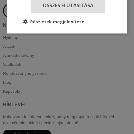
ÖSSZES ELUTASÍTÁSA
Részletek megjelenítése
NAVIGÁCIÓ
Nyitólap
Akciók
Ajándékutalvány
Szállodák
Rendezvényhelyszínek
Blog
Kapcsolat
HÍRLEVÉL
Iratkozzon fel hírlevelünkre, hogy megkapja a csak hírlevél
olvasóknak küldött speciális ajánlatokat!