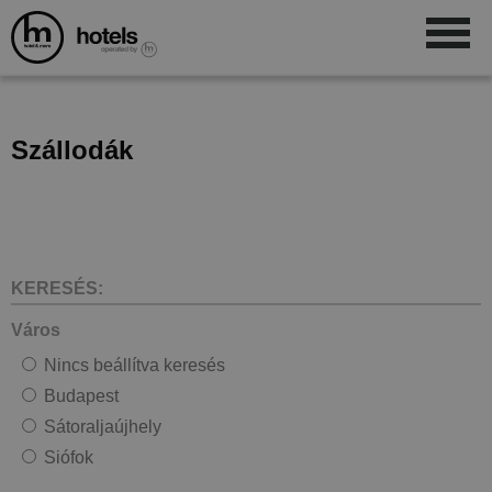
Szállodák
KERESÉS:
Város
Nincs beállítva keresés
Budapest
Sátoraljaújhely
Siófok