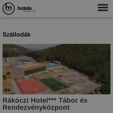
Szállodák
Rákóczi Hotel
***
Tábor és
Rendezvényközpont