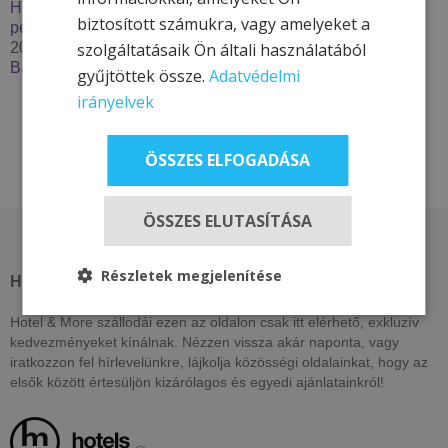
Húzzon korit, pattanjon szánkóra – Élje át a tél minden
biztosított számukra, vagy amelyeket a
percét a Hotel & More szállodákkal
szolgáltatásaik Ön általi használatából
2025. szeptember 29.
Bakancslistás túrázóhelyek Magyarországon
gyűjtöttek össze.
Adatvédelmi
irányelvek
ÖSSZES ELFOGADÁSA
ÖSSZES ELUTASÍTÁSA
Részletek megjelenítése
HOTEL & MORE HOTELS
Hotel & More szállodái ezen az oldalon csak itt elérhető, exkluzív
kedvezményeket kínálnak. Nézzen vissza akár naponta, vagy
iratkozzon fel hírlevelünkre, lájkolja közösségi oldalainkat, hogy az
elsők között értesüljön kizárólagos és egyedi ajánlatainkról!