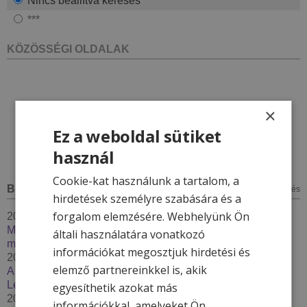
Nincs beállítva keresés
***
KÖZÖSSÉGI OLDALAK
×
Ez a weboldal sütiket
használ
Cookie-kat használunk a tartalom, a
BLOG
minden bejegyzés
hirdetések személyre szabására és a
forgalom elemzésére. Webhelyünk Ön
2026. január 7.
Megújul a Hotel & More törzsvendégprogram – 2026-ban
általi használatára vonatkozó
még többet adunk hűséges vendégeinknek
információkat megosztjuk hirdetési és
2025. december 4.
elemző partnereinkkel is, akik
A kinti-benti medence karbantartás - Thermal Resort
Lendava***
egyesíthetik azokat más
2025. december 2.
információkkal, amelyeket Ön