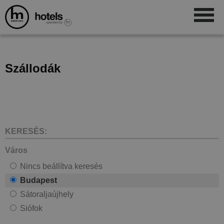
Szállodák
KERESÉS:
Város
Nincs beállítva keresés
Budapest
Sátoraljaújhely
Siófok