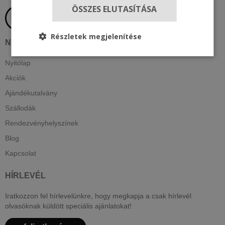
ÖSSZES ELUTASÍTÁSA
Részletek megjelenítése
NAVIGÁCIÓ
Nyitólap
Akciók
Ajándékutalvány
Szállodák
Rendezvényhelyszínek
Blog
Kapcsolat
HÍRLEVÉL
Iratkozzon fel hírlevelünkre, hogy megkapja a csak hírlevél
olvasóknak küldött speciális ajánlatokat!