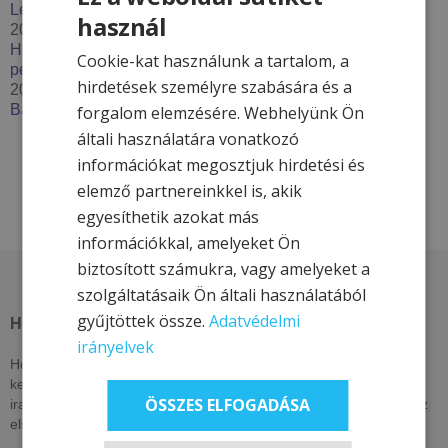
Lendava***
használ
2025. december 2.
Húzzon korit, pattanjon szánkóra – Élje át a tél minden
Cookie-kat használunk a tartalom, a
percét a Hotel & More szállodákkal
hirdetések személyre szabására és a
2025. szeptember 29.
Bakancslistás túrázóhelyek Magyarországon
forgalom elemzésére. Webhelyünk Ön
általi használatára vonatkozó
információkat megosztjuk hirdetési és
elemző partnereinkkel is, akik
egyesíthetik azokat más
információkkal, amelyeket Ön
biztosított számukra, vagy amelyeket a
szolgáltatásaik Ön általi használatából
gyűjtöttek össze.
Adatvédelmi
HOTEL & MORE HOTELS
irányelvek
Hotel & More szállodái ezen az oldalon csak itt elérhető, exkluzív
kedvezményeket kínálnak. Nézzen vissza akár naponta, vagy
ÖSSZES ELFOGADÁSA
iratkozzon fel hírlevelünkre, lájkolja közösségi oldalainkat, hogy az
elsők között értesüljön kizárólagos és egyedi ajánlatainkról!