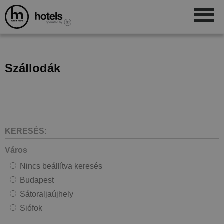
Szállodák
KERESÉS:
Város
Nincs beállítva keresés
Budapest
Sátoraljaújhely
Siófok