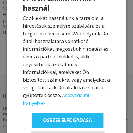
Lendava***
használ
2025. december 2.
Húzzon korit, pattanjon szánkóra – Élje át a tél minden
Cookie-kat használunk a tartalom, a
percét a Hotel & More szállodákkal
hirdetések személyre szabására és a
2025. szeptember 29.
Bakancslistás túrázóhelyek Magyarországon
forgalom elemzésére. Webhelyünk Ön
általi használatára vonatkozó
információkat megosztjuk hirdetési és
elemző partnereinkkel is, akik
egyesíthetik azokat más
információkkal, amelyeket Ön
biztosított számukra, vagy amelyeket a
szolgáltatásaik Ön általi használatából
gyűjtöttek össze.
Adatvédelmi
HOTEL & MORE HOTELS
irányelvek
Hotel & More szállodái ezen az oldalon csak itt elérhető, exkluzív
kedvezményeket kínálnak. Nézzen vissza akár naponta, vagy
ÖSSZES ELFOGADÁSA
iratkozzon fel hírlevelünkre, lájkolja közösségi oldalainkat, hogy az
elsők között értesüljön kizárólagos és egyedi ajánlatainkról!