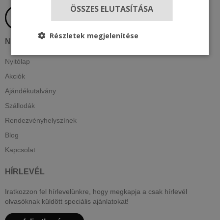
ÖSSZES ELUTASÍTÁSA
Részletek megjelenítése
NAVIGÁCIÓ
Nyitólap
Akciók
Ajándékutalvány
Szállodák
Rendezvényhelyszínek
Blog
Kapcsolat
HÍRLEVÉL
Iratkozzon fel hírlevelünkre, hogy megkapja a csak hírlevél
olvasóknak küldött speciális ajánlatokat!