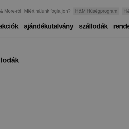
 & More-ról
Miért nálunk foglaljon?
H&M Hűségprogram
H&
akciók
ajándékutalvány
szállodák
rend
llodák