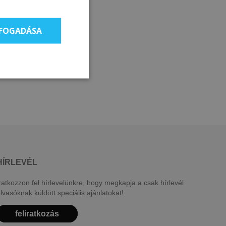
LFOGADÁSA
HÍRLEVÉL
ratkozzon fel hírlevelünkre, hogy megkapja a csak hírlevél
lvasóknak küldött speciális ajánlatokat!
feliratkozás