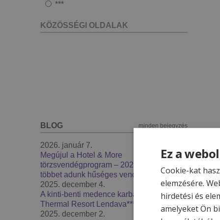
***
KÖZÖSSÉGI OLDALAK
BLOG
minden bejegyzés
2026. január 7.
Ez a webol
Megújul a Hotel & More
törzsvendégprogram – 2026-ban még
Cookie-kat hasz
többet adunk hűséges vendégeinknek
elemzésére. Web
2025. december 4.
A kinti-benti medence karbantartás -
hirdetési és ele
Thermal Resort Lendava***
amelyeket Ön bi
2025. december 2.