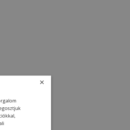
×
forgalom
egosztjuk
ciókkal,
li