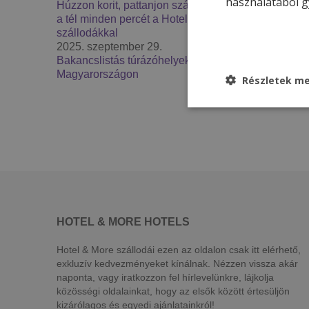
használatából g
Húzzon korit, pattanjon szánkóra – Élje át
a tél minden percét a Hotel & More
szállodákkal
2025. szeptember 29.
Bakancslistás túrázóhelyek
Magyarországon
Részletek me
HOTEL & MORE HOTELS
Hotel & More szállodái ezen az oldalon csak itt elérhető,
exkluzív kedvezményeket kínálnak. Nézzen vissza akár
naponta, vagy iratkozzon fel hírlevelünkre, lájkolja
közösségi oldalainkat, hogy az elsők között értesüljön
kizárólagos és egyedi ajánlatainkról!