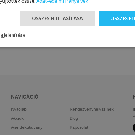
yűjtöttek össze.
Adatvédelmi irányelvek
ÖSSZES ELUTASÍTÁSA
ÖSSZES E
gjelenítése
NAVIGÁCIÓ
Nyitólap
Rendezvényhelyszínek
I
o
Akciók
Blog
Ajándékutalvány
Kapcsolat