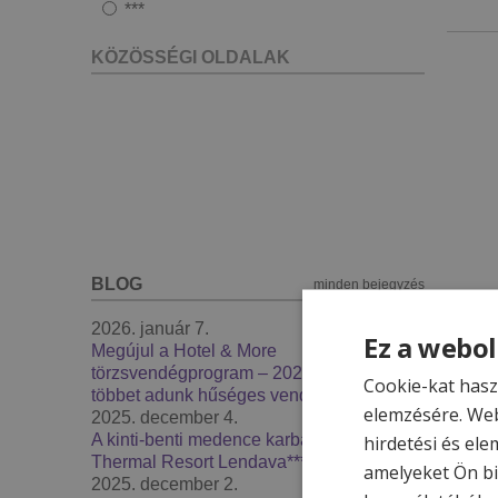
***
KÖZÖSSÉGI OLDALAK
BLOG
minden bejegyzés
2026. január 7.
Ez a webol
Megújul a Hotel & More
törzsvendégprogram – 2026-ban még
Cookie-kat hasz
többet adunk hűséges vendégeinknek
elemzésére. Web
2025. december 4.
A kinti-benti medence karbantartás -
hirdetési és ele
Thermal Resort Lendava***
amelyeket Ön bi
2025. december 2.