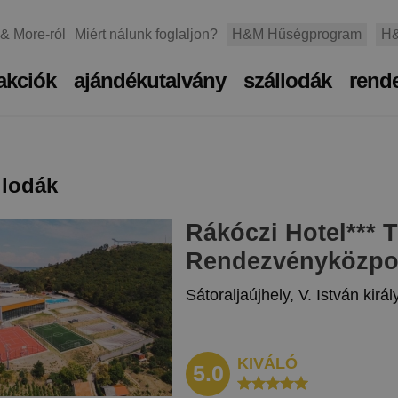
 & More-ról
Miért nálunk foglaljon?
H&M Hűségprogram
H&
akciók
ajándékutalvány
szállodák
rend
llodák
Rákóczi Hotel
***
T
Rendezvényközpo
Sátoraljaújhely, V. István királ
KIVÁLÓ
5.0