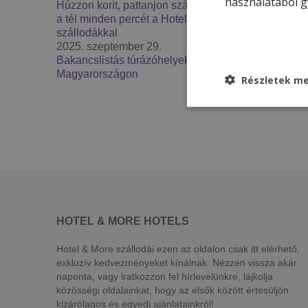
használatából g
Húzzon korit, pattanjon szánkóra – Élje át
a tél minden percét a Hotel & More
szállodákkal
2025. szeptember 29.
Bakancslistás túrázóhelyek
Magyarországon
Részletek me
HOTEL & MORE HOTELS
Hotel & More szállodái ezen az oldalon csak itt elérhető,
exkluzív kedvezményeket kínálnak. Nézzen vissza akár
naponta, vagy iratkozzon fel hírlevelünkre, lájkolja
közösségi oldalainkat, hogy az elsők között értesüljön
kizárólagos és egyedi ajánlatainkról!