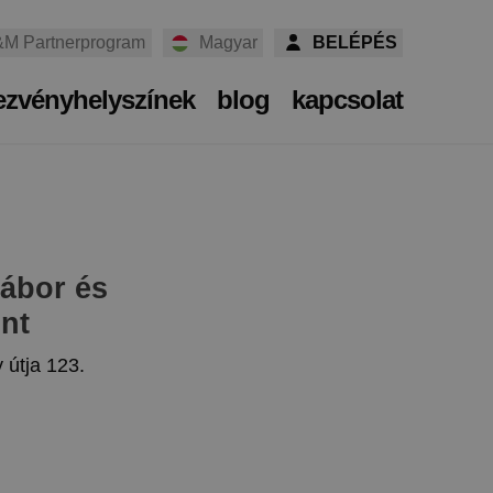
M Partnerprogram
Magyar
BELÉPÉS
ezvényhelyszínek
blog
kapcsolat
ábor és
nt
y útja 123.