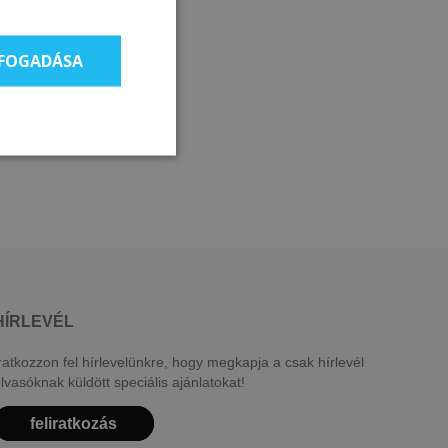
LFOGADÁSA
HÍRLEVÉL
ratkozzon fel hírlevelünkre, hogy megkapja a csak hírlevél
lvasóknak küldött speciális ajánlatokat!
feliratkozás