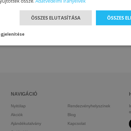
yűjtöttek össze.
Adatvédelmi irányelvek
ÖSSZES ELUTASÍTÁSA
ÖSSZES E
gjelenítése
NAVIGÁCIÓ
Nyitólap
Rendezvényhelyszínek
I
o
Akciók
Blog
Ajándékutalvány
Kapcsolat