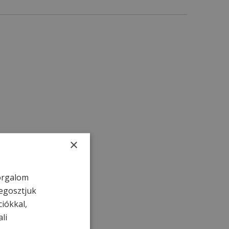
×
forgalom
egosztjuk
ciókkal,
li