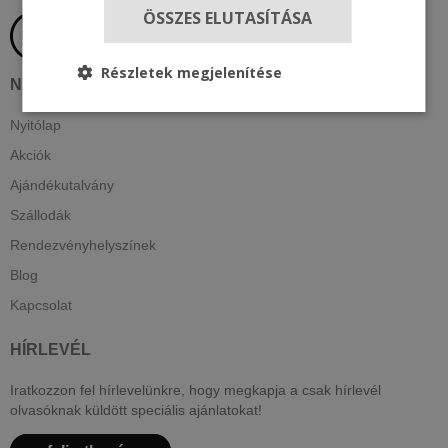
ÖSSZES ELUTASÍTÁSA
Részletek megjelenítése
NAVIGÁCIÓ
Nyitólap
Akciók
Ajándékutalvány
Szállodák
Rendezvényhelyszínek
Blog
Kapcsolat
HÍRLEVÉL
Iratkozzon fel hírlevelünkre, hogy megkapja a csak hírlevél
olvasóknak küldött speciális ajánlatokat!