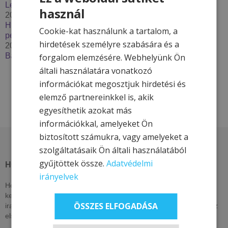
Lendava***
használ
2025. december 2.
Húzzon korit, pattanjon szánkóra – Élje át a tél minden
Cookie-kat használunk a tartalom, a
percét a Hotel & More szállodákkal
hirdetések személyre szabására és a
2025. szeptember 29.
Bakancslistás túrázóhelyek Magyarországon
forgalom elemzésére. Webhelyünk Ön
általi használatára vonatkozó
információkat megosztjuk hirdetési és
elemző partnereinkkel is, akik
egyesíthetik azokat más
információkkal, amelyeket Ön
biztosított számukra, vagy amelyeket a
szolgáltatásaik Ön általi használatából
gyűjtöttek össze.
Adatvédelmi
HOTEL & MORE HOTELS
irányelvek
Hotel & More szállodái ezen az oldalon csak itt elérhető, exkluzív
kedvezményeket kínálnak. Nézzen vissza akár naponta, vagy
ÖSSZES ELFOGADÁSA
iratkozzon fel hírlevelünkre, lájkolja közösségi oldalainkat, hogy az
elsők között értesüljön kizárólagos és egyedi ajánlatainkról!