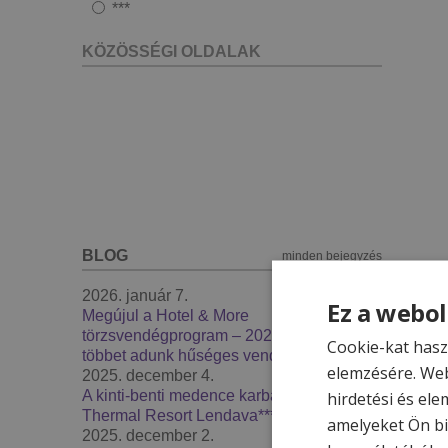
***
KÖZÖSSÉGI OLDALAK
BLOG
minden bejegyzés
2026. január 7.
Ez a webol
Megújul a Hotel & More
törzsvendégprogram – 2026-ban még
Cookie-kat hasz
többet adunk hűséges vendégeinknek
elemzésére. Web
2025. december 4.
A kinti-benti medence karbantartás -
hirdetési és ele
Thermal Resort Lendava***
amelyeket Ön bi
2025. december 2.