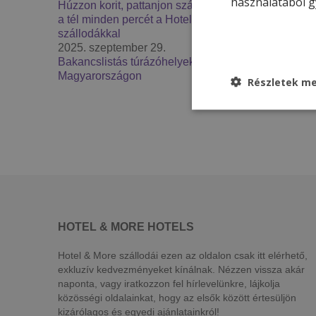
használatából g
Húzzon korit, pattanjon szánkóra – Élje át
a tél minden percét a Hotel & More
szállodákkal
2025. szeptember 29.
Bakancslistás túrázóhelyek
Magyarországon
Részletek me
HOTEL & MORE HOTELS
Hotel & More szállodái ezen az oldalon csak itt elérhető,
exkluzív kedvezményeket kínálnak. Nézzen vissza akár
naponta, vagy iratkozzon fel hírlevelünkre, lájkolja
közösségi oldalainkat, hogy az elsők között értesüljön
kizárólagos és egyedi ajánlatainkról!