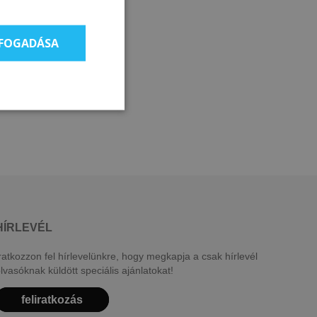
LFOGADÁSA
HÍRLEVÉL
ratkozzon fel hírlevelünkre, hogy megkapja a csak hírlevél
lvasóknak küldött speciális ajánlatokat!
feliratkozás