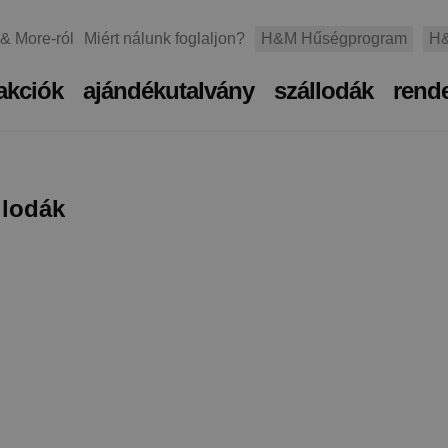
 & More-ról
Miért nálunk foglaljon?
H&M Hűségprogram
H&
akciók
ajándékutalvány
szállodák
rend
llodák