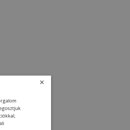
×
forgalom
egosztjuk
ciókkal,
li