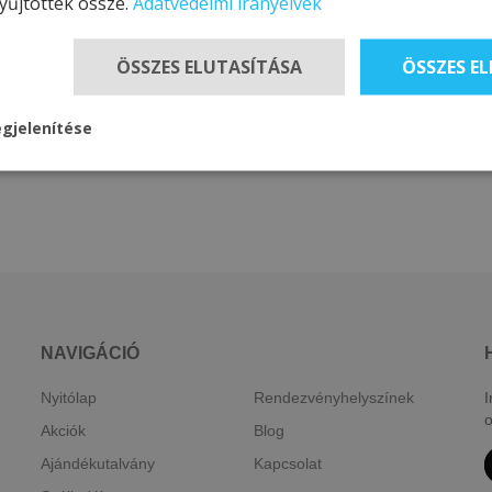
yűjtöttek össze.
Adatvédelmi irányelvek
ÖSSZES ELUTASÍTÁSA
ÖSSZES E
gjelenítése
NAVIGÁCIÓ
Nyitólap
Rendezvényhelyszínek
I
o
Akciók
Blog
Ajándékutalvány
Kapcsolat