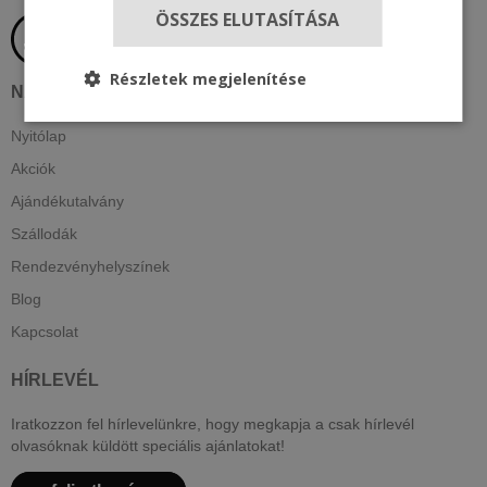
ÖSSZES ELUTASÍTÁSA
Részletek megjelenítése
NAVIGÁCIÓ
Nyitólap
Akciók
Ajándékutalvány
Szállodák
Rendezvényhelyszínek
Blog
Kapcsolat
HÍRLEVÉL
Iratkozzon fel hírlevelünkre, hogy megkapja a csak hírlevél
olvasóknak küldött speciális ajánlatokat!