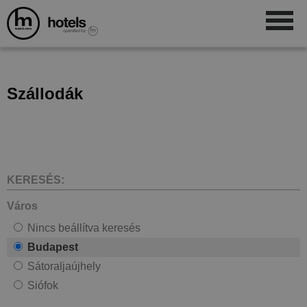
Szállodák
KERESÉS:
Város
Nincs beállítva keresés
Budapest
Sátoraljaújhely
Siófok