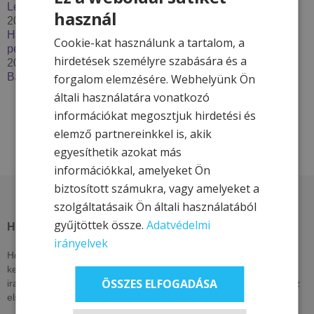
Lendava***
használ
2025. december 2.
Húzzon korit, pattanjon szánkóra – Élje át a tél minden
Cookie-kat használunk a tartalom, a
percét a Hotel & More szállodákkal
hirdetések személyre szabására és a
2025. szeptember 29.
Bakancslistás túrázóhelyek Magyarországon
forgalom elemzésére. Webhelyünk Ön
általi használatára vonatkozó
információkat megosztjuk hirdetési és
elemző partnereinkkel is, akik
egyesíthetik azokat más
információkkal, amelyeket Ön
biztosított számukra, vagy amelyeket a
szolgáltatásaik Ön általi használatából
gyűjtöttek össze.
Adatvédelmi
HOTEL & MORE HOTELS
irányelvek
Hotel & More szállodái ezen az oldalon csak itt elérhető, exkluzív
kedvezményeket kínálnak. Nézzen vissza akár naponta, vagy
ÖSSZES ELFOGADÁSA
iratkozzon fel hírlevelünkre, lájkolja közösségi oldalainkat, hogy az
elsők között értesüljön kizárólagos és egyedi ajánlatainkról!