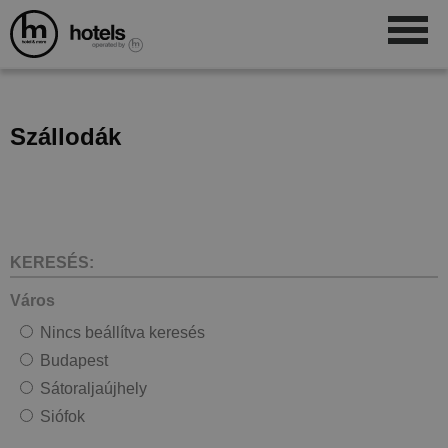
Szállodák
KERESÉS:
Város
Nincs beállítva keresés
Budapest
Sátoraljaújhely
Siófok