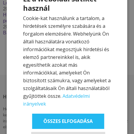
Lendava***
használ
2025. december 2.
Húzzon korit, pattanjon szánkóra – Élje át a tél minden
Cookie-kat használunk a tartalom, a
percét a Hotel & More szállodákkal
hirdetések személyre szabására és a
2025. szeptember 29.
Bakancslistás túrázóhelyek Magyarországon
forgalom elemzésére. Webhelyünk Ön
általi használatára vonatkozó
információkat megosztjuk hirdetési és
elemző partnereinkkel is, akik
egyesíthetik azokat más
információkkal, amelyeket Ön
biztosított számukra, vagy amelyeket a
szolgáltatásaik Ön általi használatából
gyűjtöttek össze.
Adatvédelmi
HOTEL & MORE HOTELS
irányelvek
Hotel & More szállodái ezen az oldalon csak itt elérhető, exkluzív
kedvezményeket kínálnak. Nézzen vissza akár naponta, vagy
ÖSSZES ELFOGADÁSA
iratkozzon fel hírlevelünkre, lájkolja közösségi oldalainkat, hogy az
elsők között értesüljön kizárólagos és egyedi ajánlatainkról!