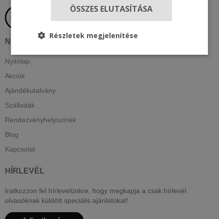
ÖSSZES ELUTASÍTÁSA
Részletek megjelenítése
NAVIGÁCIÓ
Nyitólap
Akciók
Ajándékutalvány
Szállodák
Rendezvényhelyszínek
Blog
Kapcsolat
HÍRLEVÉL
Iratkozzon fel hírlevelünkre, hogy megkapja a csak hírlevél
olvasóknak küldött speciális ajánlatokat!