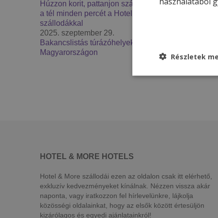
használatából g
Húzzon korit, pattanjon szánkóra – Élje át
a tél minden percét a Hotel & More
szállodákkal
2025. szeptember 29.
Bakancslistás túrázóhelyek
Magyarországon
Részletek me
HOTEL & MORE HOTELS
Hotel & More szállodái ezen az oldalon csak itt elérhető,
exkluzív kedvezményeket kínálnak. Nézzen vissza akár
naponta, vagy iratkozzon fel hírlevelünkre, lájkolja
közösségi oldalainkat, hogy az elsők között értesüljön
kizárólagos és egyedi ajánlatainkról!