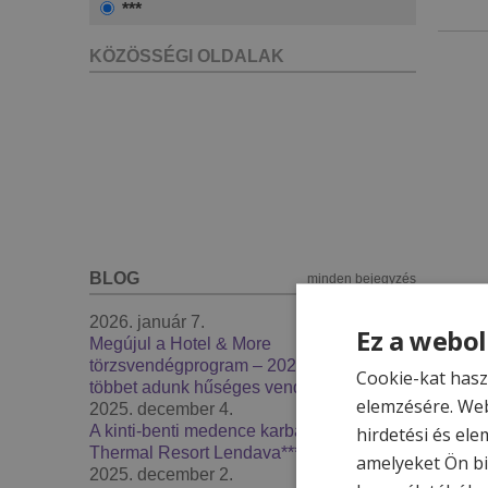
***
KÖZÖSSÉGI OLDALAK
BLOG
minden bejegyzés
2026. január 7.
Ez a webol
Megújul a Hotel & More
törzsvendégprogram – 2026-ban még
Cookie-kat hasz
többet adunk hűséges vendégeinknek
elemzésére. Web
2025. december 4.
A kinti-benti medence karbantartás -
hirdetési és ele
Thermal Resort Lendava***
amelyeket Ön bi
2025. december 2.