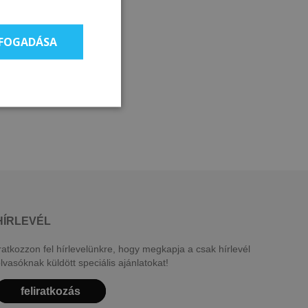
LFOGADÁSA
HÍRLEVÉL
ratkozzon fel hírlevelünkre, hogy megkapja a csak hírlevél
lvasóknak küldött speciális ajánlatokat!
feliratkozás