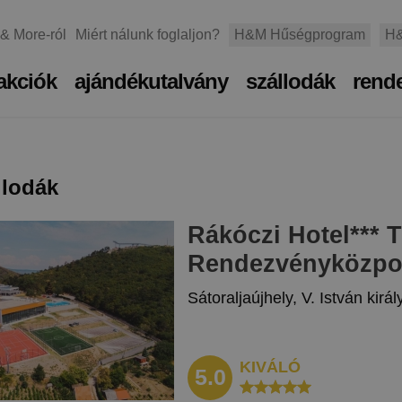
 & More-ról
Miért nálunk foglaljon?
H&M Hűségprogram
H&
akciók
ajándékutalvány
szállodák
rend
llodák
Rákóczi Hotel
***
T
Rendezvényközpo
Sátoraljaújhely, V. István királ
KIVÁLÓ
5.0