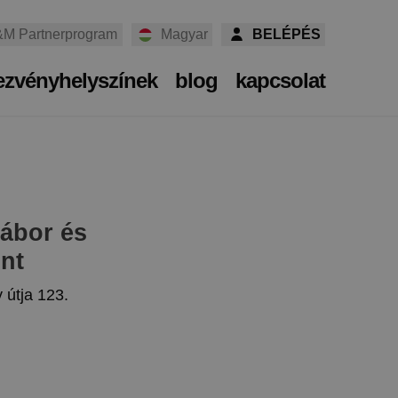
M Partnerprogram
Magyar
BELÉPÉS
ezvényhelyszínek
blog
kapcsolat
ábor és
nt
y útja 123.