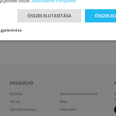
yűjtöttek össze.
Adatvédelmi irányelvek
ÖSSZES ELUTASÍTÁSA
ÖSSZES E
gjelenítése
NAVIGÁCIÓ
Nyitólap
Rendezvényhelyszínek
I
o
Akciók
Blog
Ajándékutalvány
Kapcsolat