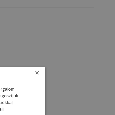
×
forgalom
egosztjuk
ciókkal,
li