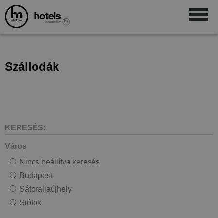
Szállodák
KERESÉS:
Város
Nincs beállítva keresés
Budapest
Sátoraljaújhely
Siófok