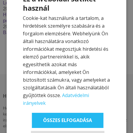
Lendava***
használ
2025. december 2.
Húzzon korit, pattanjon szánkóra – Élje át a tél minden
Cookie-kat használunk a tartalom, a
percét a Hotel & More szállodákkal
hirdetések személyre szabására és a
2025. szeptember 29.
Bakancslistás túrázóhelyek Magyarországon
forgalom elemzésére. Webhelyünk Ön
általi használatára vonatkozó
információkat megosztjuk hirdetési és
elemző partnereinkkel is, akik
egyesíthetik azokat más
információkkal, amelyeket Ön
biztosított számukra, vagy amelyeket a
szolgáltatásaik Ön általi használatából
gyűjtöttek össze.
Adatvédelmi
HOTEL & MORE HOTELS
irányelvek
Hotel & More szállodái ezen az oldalon csak itt elérhető, exkluzív
kedvezményeket kínálnak. Nézzen vissza akár naponta, vagy
ÖSSZES ELFOGADÁSA
iratkozzon fel hírlevelünkre, lájkolja közösségi oldalainkat, hogy az
elsők között értesüljön kizárólagos és egyedi ajánlatainkról!