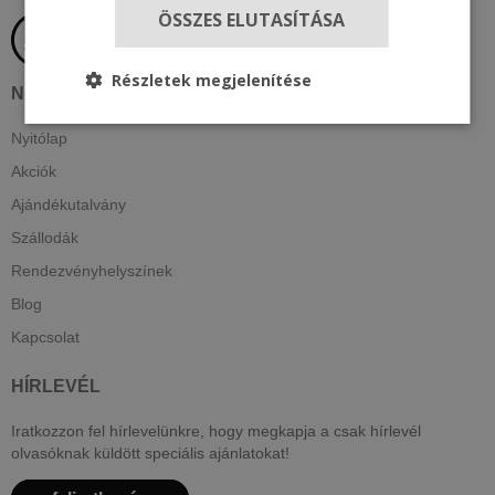
ÖSSZES ELUTASÍTÁSA
Részletek megjelenítése
NAVIGÁCIÓ
Nyitólap
Akciók
Ajándékutalvány
Szállodák
Rendezvényhelyszínek
Blog
Kapcsolat
HÍRLEVÉL
Iratkozzon fel hírlevelünkre, hogy megkapja a csak hírlevél
olvasóknak küldött speciális ajánlatokat!