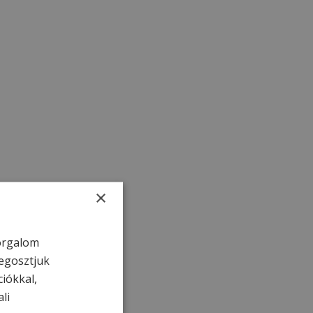
×
forgalom
egosztjuk
ciókkal,
li