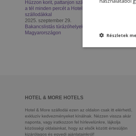
használatából g
Húzzon korit, pattanjon szánkóra – Élje át
a tél minden percét a Hotel & More
szállodákkal
2025. szeptember 29.
Bakancslistás túrázóhelyek
Magyarországon
Részletek me
HOTEL & MORE HOTELS
Hotel & More szállodái ezen az oldalon csak itt elérhető,
exkluzív kedvezményeket kínálnak. Nézzen vissza akár
naponta, vagy iratkozzon fel hírlevelünkre, lájkolja
közösségi oldalainkat, hogy az elsők között értesüljön
kizárólagos és egyedi ajánlatainkról!