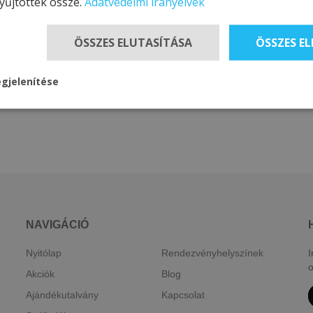
yűjtöttek össze.
Adatvédelmi irányelvek
ÖSSZES ELUTASÍTÁSA
ÖSSZES E
gjelenítése
NAVIGÁCIÓ
Nyitólap
Rendezvényhelyszínek
I
o
Akciók
Blog
Ajándékutalvány
Kapcsolat