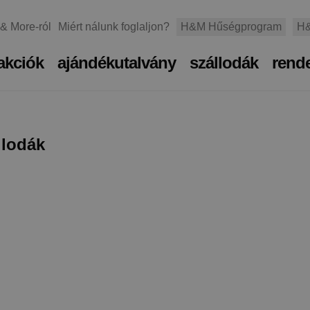
 & More-ról
Miért nálunk foglaljon?
H&M Hűségprogram
H&
akciók
ajándékutalvány
szállodák
rend
llodák