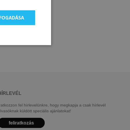
LFOGADÁSA
HÍRLEVÉL
ratkozzon fel hírlevelünkre, hogy megkapja a csak hírlevél
lvasóknak küldött speciális ajánlatokat!
feliratkozás