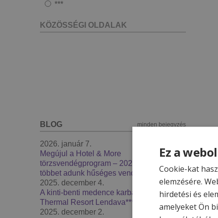
***
KÖZÖSSÉGI OLDALAK
BLOG
minden bejegyzés
2026. január 7.
Ez a webol
Megújul a Hotel & More
törzsvendégprogram – 2026-ban még
Cookie-kat hasz
többet adunk hűséges vendégeinknek
elemzésére. Web
2025. december 4.
A kinti-benti medence karbantartás -
hirdetési és ele
Thermal Resort Lendava***
amelyeket Ön bi
2025. december 2.