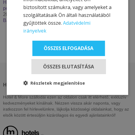
Húzzon korit, pattanjon szánkóra – Élje át a tél minden
biztosított számukra, vagy amelyeket a
percét a Hotel & More szállodákkal
szolgáltatásaik Ön általi használatából
2025. szeptember 29.
Bakancslistás túrázóhelyek Magyarországon
gyűjtöttek össze.
Adatvédelmi
irányelvek
ÖSSZES ELFOGADÁSA
ÖSSZES ELUTASÍTÁSA
Részletek megjelenítése
HOTEL & MORE HOTELS
Hotel & More szállodái ezen az oldalon csak itt elérhető, exkluzív
kedvezményeket kínálnak. Nézzen vissza akár naponta, vagy
iratkozzon fel hírlevelünkre, lájkolja közösségi oldalainkat, hogy az
elsők között értesüljön kizárólagos és egyedi ajánlatainkról!