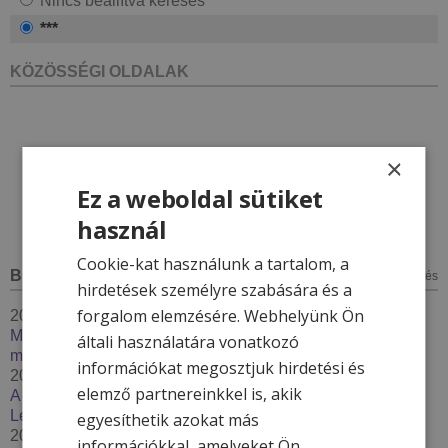
Nincs beállítva keresés
***
KÖZÖSSÉGI OLDALAK
×
Ez a weboldal sütiket
használ
Cookie-kat használunk a tartalom, a
BLOG
minden bejegyzés
hirdetések személyre szabására és a
forgalom elemzésére. Webhelyünk Ön
2026. január 7.
Megújul a Hotel & More törzsvendégprogram – 2026-ban
általi használatára vonatkozó
még többet adunk hűséges vendégeinknek
információkat megosztjuk hirdetési és
2025. december 4.
elemző partnereinkkel is, akik
A kinti-benti medence karbantartás - Thermal Resort
Lendava***
egyesíthetik azokat más
2025. december 2.
információkkal, amelyeket Ön