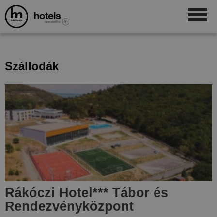
Szállodák
Rákóczi Hotel
***
Tábor és
Rendezvényközpont