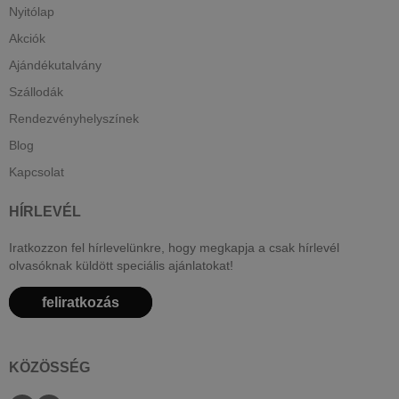
Nyitólap
Akciók
Ajándékutalvány
Szállodák
Rendezvényhelyszínek
Blog
Kapcsolat
HÍRLEVÉL
Iratkozzon fel hírlevelünkre, hogy megkapja a csak hírlevél
olvasóknak küldött speciális ajánlatokat!
feliratkozás
KÖZÖSSÉG