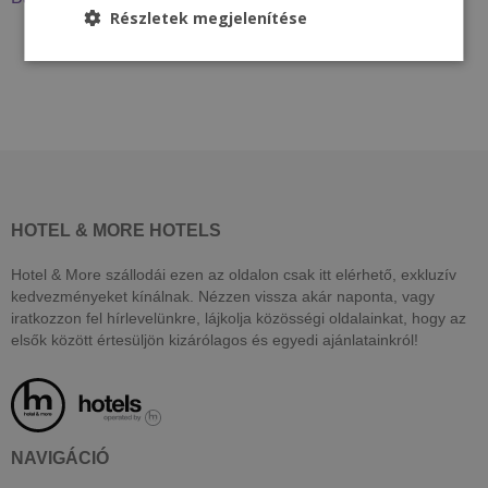
Részletek megjelenítése
HOTEL & MORE HOTELS
Hotel & More szállodái ezen az oldalon csak itt elérhető, exkluzív
kedvezményeket kínálnak. Nézzen vissza akár naponta, vagy
iratkozzon fel hírlevelünkre, lájkolja közösségi oldalainkat, hogy az
elsők között értesüljön kizárólagos és egyedi ajánlatainkról!
NAVIGÁCIÓ