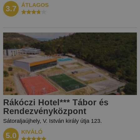
ÁTLAGOS
3.7
Rákóczi Hotel
***
Tábor és
Rendezvényközpont
Sátoraljaújhely, V. István király útja 123.
KIVÁLÓ
5.0