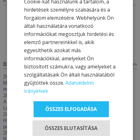
KÖZÖSSÉGI OLDALAK
Cookie-kat használunk a tartalom, a
hirdetések személyre szabására és a
forgalom elemzésére. Webhelyünk Ön
általi használatára vonatkozó
információkat megosztjuk hirdetési és
elemző partnereinkkel is, akik
egyesíthetik azokat más
információkkal, amelyeket Ön
BLOG
minden bejegyzés
biztosított számukra, vagy amelyeket a
szolgáltatásaik Ön általi használatából
2026. január 7.
gyűjtöttek össze.
Adatvédelmi
Megújul a Hotel & More törzsvendégprogram – 2026-ban
még többet adunk hűséges vendégeinknek
irányelvek
2025. december 4.
A kinti-benti medence karbantartás - Thermal Resort
Lendava***
ÖSSZES ELFOGADÁSA
2025. december 2.
Húzzon korit, pattanjon szánkóra – Élje át a tél minden
percét a Hotel & More szállodákkal
ÖSSZES ELUTASÍTÁSA
2025. szeptember 29.
Bakancslistás túrázóhelyek Magyarországon