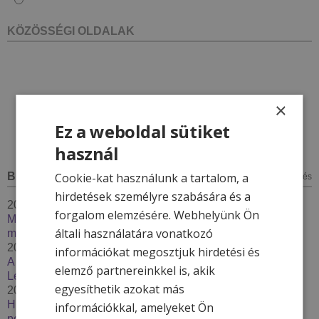
***
KÖZÖSSÉGI OLDALAK
×
Ez a weboldal sütiket
használ
Cookie-kat használunk a tartalom, a
BLOG
minden bejegyzés
hirdetések személyre szabására és a
2026. január 7.
forgalom elemzésére. Webhelyünk Ön
Megújul a Hotel & More törzsvendégprogram – 2026-ban
általi használatára vonatkozó
még többet adunk hűséges vendégeinknek
2025. december 4.
információkat megosztjuk hirdetési és
A kinti-benti medence karbantartás - Thermal Resort
elemző partnereinkkel is, akik
Lendava***
egyesíthetik azokat más
2025. december 2.
Húzzon korit, pattanjon szánkóra – Élje át a tél minden
információkkal, amelyeket Ön
percét a Hotel & More szállodákkal