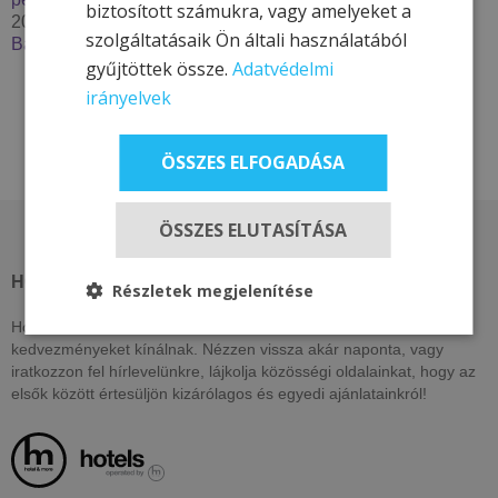
biztosított számukra, vagy amelyeket a
2025. szeptember 29.
szolgáltatásaik Ön általi használatából
Bakancslistás túrázóhelyek Magyarországon
gyűjtöttek össze.
Adatvédelmi
irányelvek
ÖSSZES ELFOGADÁSA
ÖSSZES ELUTASÍTÁSA
HOTEL & MORE HOTELS
Részletek megjelenítése
Hotel & More szállodái ezen az oldalon csak itt elérhető, exkluzív
kedvezményeket kínálnak. Nézzen vissza akár naponta, vagy
iratkozzon fel hírlevelünkre, lájkolja közösségi oldalainkat, hogy az
elsők között értesüljön kizárólagos és egyedi ajánlatainkról!