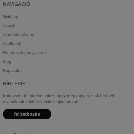
NAVIGÁCIÓ
Nyitólap
Akciók
Ajándékutalvány
Szállodák
Rendezvényhelyszínek
Blog
Kapcsolat
HÍRLEVÉL
Iratkozzon fel hírlevelünkre, hogy megkapja a csak hírlevél
olvasóknak küldött speciális ajánlatokat!
feliratkozás