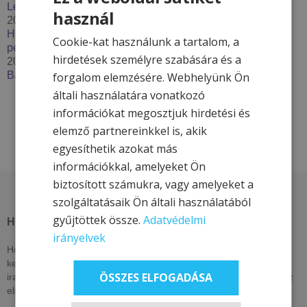
Lendava***
használ
2025. december 2.
Húzzon korit, pattanjon szánkóra – Élje át a tél minden
Cookie-kat használunk a tartalom, a
percét a Hotel & More szállodákkal
hirdetések személyre szabására és a
2025. szeptember 29.
Bakancslistás túrázóhelyek Magyarországon
forgalom elemzésére. Webhelyünk Ön
általi használatára vonatkozó
információkat megosztjuk hirdetési és
elemző partnereinkkel is, akik
egyesíthetik azokat más
információkkal, amelyeket Ön
biztosított számukra, vagy amelyeket a
szolgáltatásaik Ön általi használatából
gyűjtöttek össze.
Adatvédelmi
HOTEL & MORE HOTELS
irányelvek
Hotel & More szállodái ezen az oldalon csak itt elérhető, exkluzív
kedvezményeket kínálnak. Nézzen vissza akár naponta, vagy
ÖSSZES ELFOGADÁSA
iratkozzon fel hírlevelünkre, lájkolja közösségi oldalainkat, hogy az
elsők között értesüljön kizárólagos és egyedi ajánlatainkról!