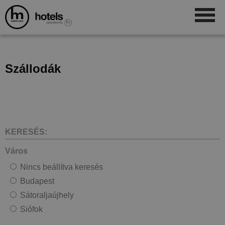
Szállodák
KERESÉS:
Város
Nincs beállítva keresés
Budapest
Sátoraljaújhely
Siófok