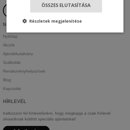
ÖSSZES ELUTASÍTÁSA
Részletek megjelenítése
NAVIGÁCIÓ
Nyitólap
Akciók
Ajándékutalvány
Szállodák
Rendezvényhelyszínek
Blog
Kapcsolat
HÍRLEVÉL
Iratkozzon fel hírlevelünkre, hogy megkapja a csak hírlevél
olvasóknak küldött speciális ajánlatokat!