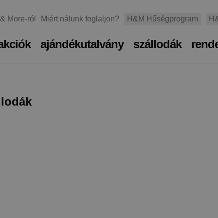
 & More-ról
Miért nálunk foglaljon?
H&M Hűségprogram
H&
akciók
ajándékutalvány
szállodák
rend
llodák