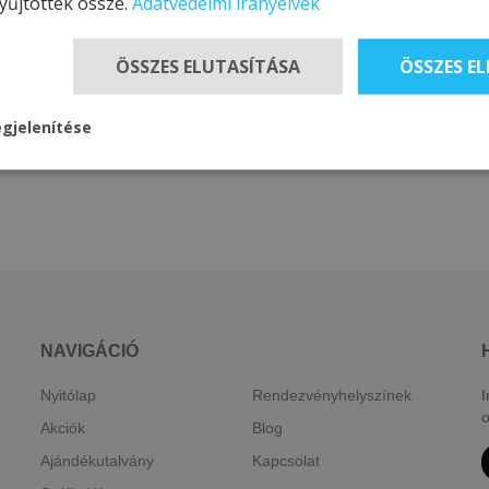
yűjtöttek össze.
Adatvédelmi irányelvek
ÖSSZES ELUTASÍTÁSA
ÖSSZES E
gjelenítése
NAVIGÁCIÓ
Nyitólap
Rendezvényhelyszínek
I
o
Akciók
Blog
Ajándékutalvány
Kapcsolat