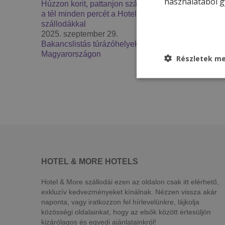
használatából g
Húzzon korit, pattanjon szánkóra – Élje át
a tél minden percét a Hotel & More
szállodákkal
2025. szeptember 29.
Bakancslistás túrázóhelyek
Magyarországon
Részletek me
HOTEL & MORE HOTELS
Hotel & More szállodái ezen az oldalon csak itt elérhető,
exkluzív kedvezményeket kínálnak. Nézzen vissza akár
naponta, vagy iratkozzon fel hírlevelünkre, lájkolja
közösségi oldalainkat, hogy az elsők között értesüljön
kizárólagos és egyedi ajánlatainkról!