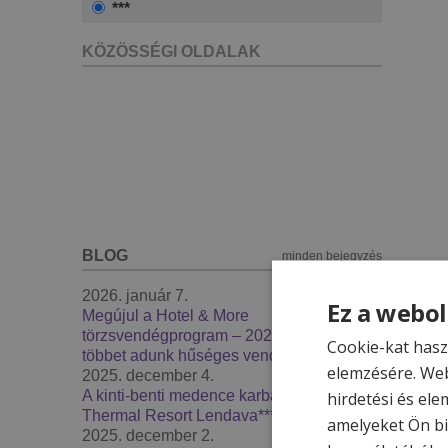
***
KÖZÖSSÉGI OLDALAK
BLOG
minden bejegyzés
2026. január 7.
Ez a webol
Megújul a Hotel & More
törzsvendégprogram – 2026-ban még
Cookie-kat hasz
többet adunk hűséges vendégeinknek
elemzésére. Web
2025. december 4.
A kinti-benti medence karbantartás -
hirdetési és ele
Thermal Resort Lendava***
amelyeket Ön bi
2025. december 2.