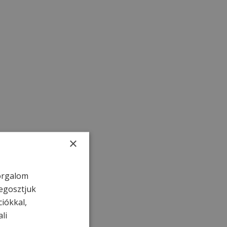
×
forgalom
egosztjuk
ciókkal,
li