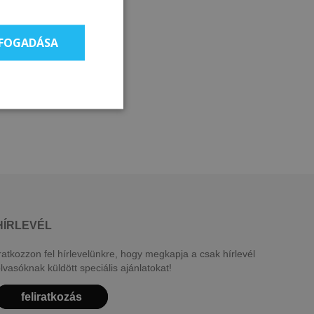
LFOGADÁSA
HÍRLEVÉL
ratkozzon fel hírlevelünkre, hogy megkapja a csak hírlevél
lvasóknak küldött speciális ajánlatokat!
feliratkozás