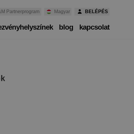
M Partnerprogram
Magyar
BELÉPÉS
ezvényhelyszínek
blog
kapcsolat
ok