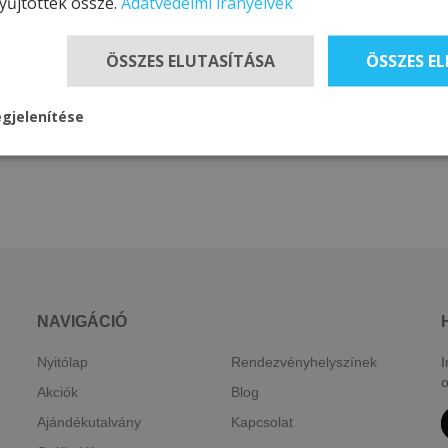
yűjtöttek össze.
Adatvédelmi irányelvek
ÖSSZES ELUTASÍTÁSA
ÖSSZES E
gjelenítése
NAVIGÁCIÓ
Nyitólap
Rendezvényhelyszínek
I
o
Akciók
Blog
Ajándékutalvány
Kapcsolat