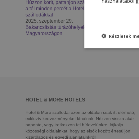
használatából g
Húzzon korit, pattanjon szánkóra – Élje át
a tél minden percét a Hotel & More
szállodákkal
2025. szeptember 29.
Bakancslistás túrázóhelyek
Magyarországon
Részletek me
HOTEL & MORE HOTELS
Hotel & More szállodái ezen az oldalon csak itt elérhető,
exkluzív kedvezményeket kínálnak. Nézzen vissza akár
naponta, vagy iratkozzon fel hírlevelünkre, lájkolja
közösségi oldalainkat, hogy az elsők között értesüljön
kizárólagos és egyedi ajánlatainkról!