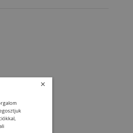
×
forgalom
egosztjuk
ciókkal,
li