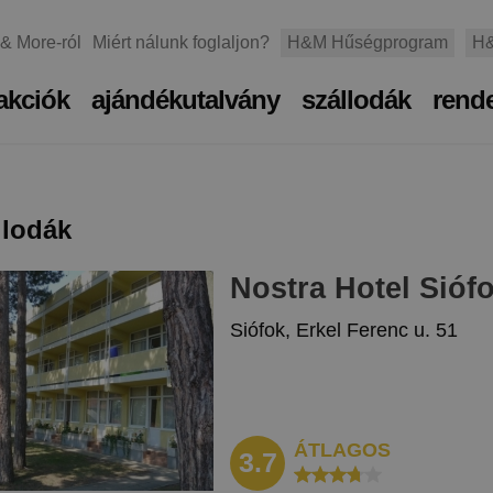
 & More-ról
Miért nálunk foglaljon?
H&M Hűségprogram
H&
akciók
ajándékutalvány
szállodák
rend
llodák
Nostra Hotel Sióf
Siófok, Erkel Ferenc u. 51
ÁTLAGOS
3.7