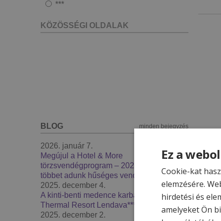
***
KÖZÖSSÉGI OLDALAK
BLOG
minden bejegyzés
2026. január 7.
Ez a webol
Megújul a Hotel & More
törzsvendégprogram – 2026-ban még
Cookie-kat hasz
többet adunk hűséges vendégeinknek
elemzésére. Web
2025. december 4.
A kinti-benti medence karbantartás -
hirdetési és ele
Thermal Resort Lendava***
amelyeket Ön bi
2025. december 2.