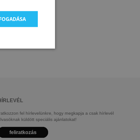
LFOGADÁSA
HÍRLEVÉL
ratkozzon fel hírlevelünkre, hogy megkapja a csak hírlevél
lvasóknak küldött speciális ajánlatokat!
feliratkozás