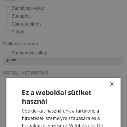
Bármilyen város
Budapest
Sátoraljaújhely
Siófok
Csillagok száma
Bármennyi csillag
***
SOCIAL NETWORKS
×
Ez a weboldal sütiket
használ
Cookie-kat használunk a tartalom, a
hirdetések személyre szabására és a
forgalom elemzésére. Webhelyünk Ön