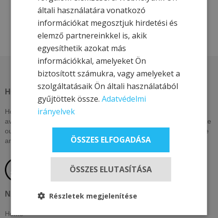
általi használatára vonatkozó
információkat megosztjuk hirdetési és
elemző partnereinkkel is, akik
egyesíthetik azokat más
információkkal, amelyeket Ön
biztosított számukra, vagy amelyeket a
szolgáltatásaik Ön általi használatából
HOTEL & MORE HOTELS
gyűjtöttek össze.
Adatvédelmi
irányelvek
Hotel & More hotels on this page offer exclusive discounts only
available here. Check back daily or subscribe to our newsletter, like
our social pages to be among the first to know about our exclusive
ÖSSZES ELFOGADÁSA
and unique offers!
ÖSSZES ELUTASÍTÁSA
NAVIGATION
Részletek megjelenítése
Home