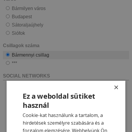
Bármilyen város
Budapest
Sátoraljaújhely
Siófok
Csillagok száma
Bármennyi csillag
***
SOCIAL NETWORKS
×
Ez a weboldal sütiket
használ
Cookie-kat használunk a tartalom, a
hirdetések személyre szabására és a
forgalom elemzésére. Webhelyünk Ön