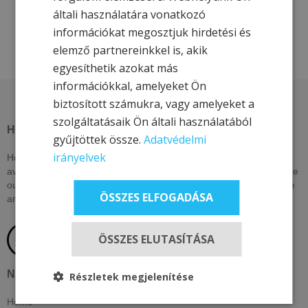
általi használatára vonatkozó
információkat megosztjuk hirdetési és
elemző partnereinkkel is, akik
egyesíthetik azokat más
információkkal, amelyeket Ön
biztosított számukra, vagy amelyeket a
szolgáltatásaik Ön általi használatából
HOTEL & MORE HOTELS
gyűjtöttek össze.
Adatvédelmi
irányelvek
Hotel & More hotels on this page offer exclusive discounts only
available here. Check back daily or subscribe to our newsletter, like
our social pages to be among the first to know about our exclusive
ÖSSZES ELFOGADÁSA
and unique offers!
ÖSSZES ELUTASÍTÁSA
NAVIGATION
Részletek megjelenítése
Home