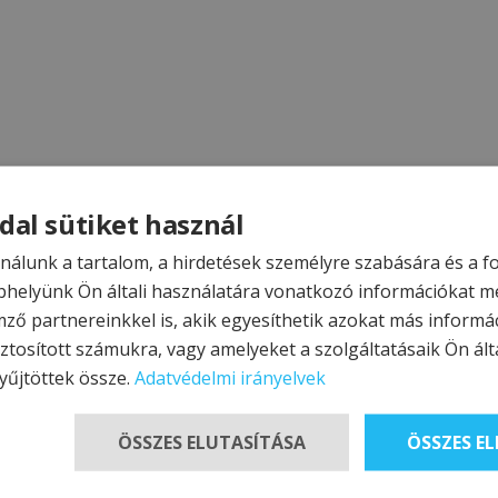
dal sütiket használ
nálunk a tartalom, a hirdetések személyre szabására és a 
helyünk Ön általi használatára vonatkozó információkat m
mző partnereinkkel is, akik egyesíthetik azokat más informá
ztosított számukra, vagy amelyeket a szolgáltatásaik Ön álta
yűjtöttek össze.
Adatvédelmi irányelvek
ÖSSZES ELUTASÍTÁSA
ÖSSZES E