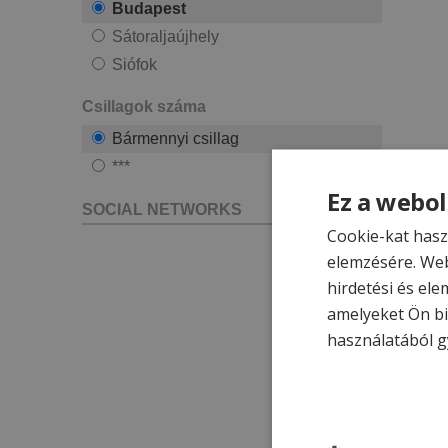
Budapest
Sátoraljaújhely
Siófok
Csillagok száma
Bármennyi csillag
***
Ez a webol
SOCIAL NETWORKS
Cookie-kat hasz
elemzésére. Web
hirdetési és ele
amelyeket Ön bi
használatából g