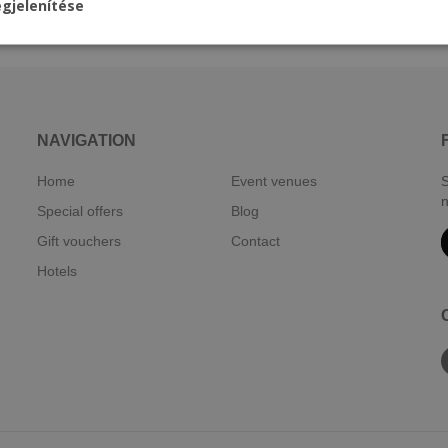
gjelenítése
NAVIGATION
Home
Event venues
S
n
Special offers
Blog
Gift vouchers
Contact
Hotels