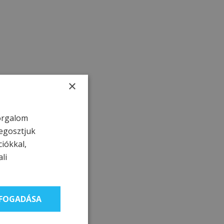
×
forgalom
egosztjuk
ciókkal,
li
LFOGADÁSA