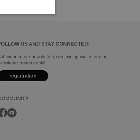
FOLLOW US AND STAY CONNECTED!
ubscribe to our newsletter to receive special offers for
ewsletter readers only!
registration
COMMUNITY