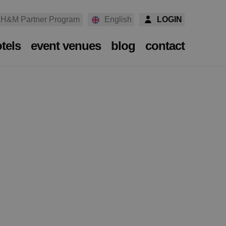
H&M Partner Program
English
LOGIN
tels
event venues
blog
contact