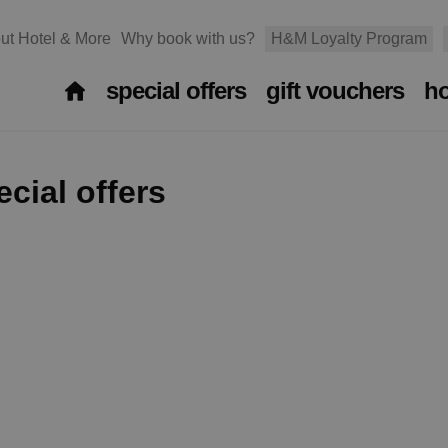
ut Hotel & More
Why book with us?
H&M Loyalty Program
special offers
gift vouchers
ho
cial offers