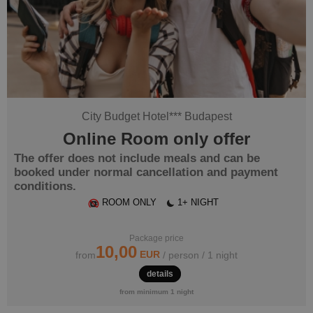
City Budget Hotel
***
Budapest
Online Room only offer
The offer does not include meals and can be
booked under normal cancellation and payment
conditions.
ROOM ONLY
1+ NIGHT
Package price
10,00
EUR
from
/ person / 1 night
details
from minimum 1 night