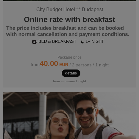
City Budget Hotel
***
Budapest
Online rate with breakfast
The price includes breakfast and can be booked
with normal cancellation and payment conditions.
BED & BREAKFAST
1+ NIGHT
Package price
40,00
EUR
from
/ 2 persons / 1 night
details
from minimum 1 night