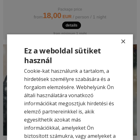
Package price
18,00
EUR
from
/ person / 1 night
details
from minimum 1 night
×
Ez a weboldal sütiket
használ
Cookie-kat használunk a tartalom, a
hirdetések személyre szabására és a
forgalom elemzésére. Webhelyünk Ön
általi használatára vonatkozó
információkat megosztjuk hirdetési és
elemző partnereinkkel is, akik
egyesíthetik azokat más
információkkal, amelyeket Ön
biztosított számukra, vagy amelyeket a