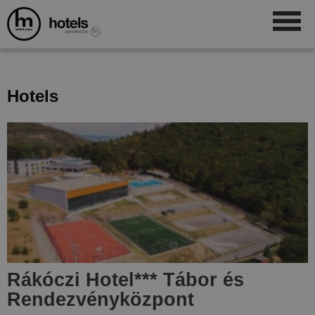
Hotels
Rákóczi Hotel
***
Tábor és
Rendezvényközpont