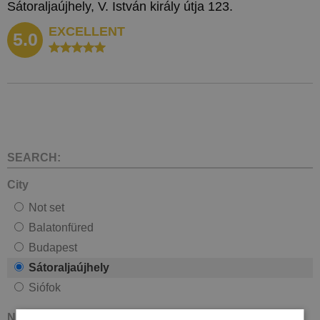
Sátoraljaújhely, V. István király útja 123.
EXCELLENT
5.0
SEARCH:
City
Not set
Balatonfüred
Budapest
Sátoraljaújhely
Siófok
Number of stars