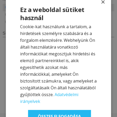
×
Not set
Ez a weboldal sütiket
***
használ
****
Cookie-kat használunk a tartalom, a
hirdetések személyre szabására és a
SOCIAL NETWORKS
forgalom elemzésére. Webhelyünk Ön
általi használatára vonatkozó
információkat megosztjuk hirdetési és
elemző partnereinkkel is, akik
egyesíthetik azokat más
információkkal, amelyeket Ön
biztosított számukra, vagy amelyeket a
szolgáltatásaik Ön általi használatából
gyűjtöttek össze.
Adatvédelmi
irányelvek
ÖSSZES ELFOGADÁSA